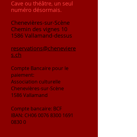
Cave ou théâtre, un seul
numéro désormais.
Chenevières-sur-Scène
Chemin des vignes 10
1586 Vallamand-dessus
reservations@cheneviere
s.ch
Compte
Bancaire
pour le
paiement:
Association culturelle
Chenevières-sur-Scène
1586 Vallamand
Compte bancaire: BCF
IBAN: CH06
0076 8300 1691
0830 0