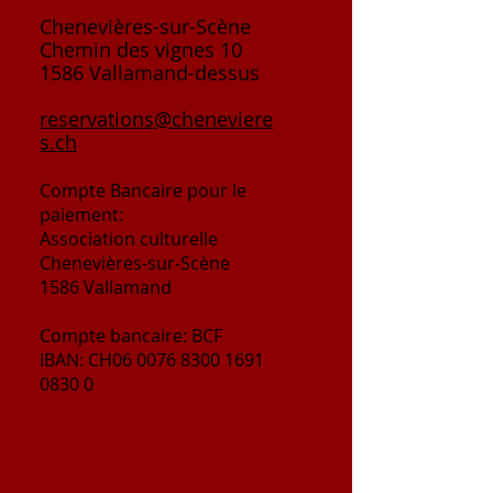
Chenevières-sur-Scène
Chemin des vignes 10
1586 Vallamand-dessus
reservations@cheneviere
s.ch
Compte
Bancaire
pour le
paiement:
Association culturelle
Chenevières-sur-Scène
1586 Vallamand
Compte bancaire: BCF
IBAN: CH06
0076 8300 1691
0830 0