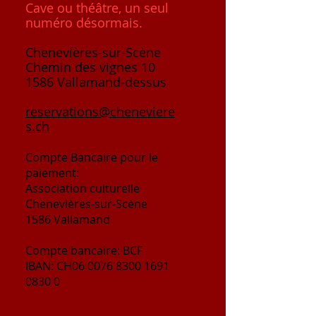
Cave ou théâtre, un seul
numéro désormais.
Chenevières-sur-Scène
Chemin des vignes 10
1586 Vallamand-dessus
reservations@cheneviere
s.ch
Compte
Bancaire
pour le
paiement:
Association culturelle
Chenevières-sur-Scène
1586 Vallamand
Compte bancaire: BCF
IBAN: CH06
0076 8300 1691
0830 0