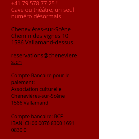
+41 79 578 77 25
!
Cave ou théâtre, un seul
numéro désormais.
Chenevières-sur-Scène
Chemin des vignes 10
1586 Vallamand-dessus
reservations@cheneviere
s.ch
Compte
Bancaire
pour le
paiement:
Association culturelle
Chenevières-sur-Scène
1586 Vallamand
Compte bancaire: BCF
IBAN: CH06
0076 8300 1691
0830 0