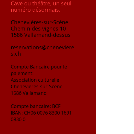
Cave ou théâtre, un seul
numéro désormais.
Chenevières-sur-Scène
Chemin des vignes 10
1586 Vallamand-dessus
reservations@cheneviere
s.ch
Compte
Bancaire
pour le
paiement:
Association culturelle
Chenevières-sur-Scène
1586 Vallamand
Compte bancaire: BCF
IBAN: CH06
0076 8300 1691
0830 0