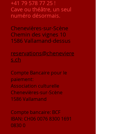
+41 79 578 77 25
!
Cave ou théâtre, un seul
numéro désormais.
Chenevières-sur-Scène
Chemin des vignes 10
1586 Vallamand-dessus
reservations@cheneviere
s.ch
Compte
Bancaire
pour le
paiement:
Association culturelle
Chenevières-sur-Scène
1586 Vallamand
Compte bancaire: BCF
IBAN: CH06
0076 8300 1691
0830 0