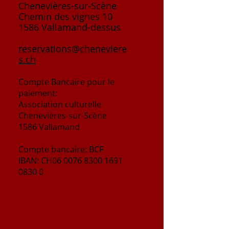
Chenevières-sur-Scène
Chemin des vignes 10
1586 Vallamand-dessus
reservations@cheneviere
s.ch
Compte
Bancaire
pour le
paiement:
Association culturelle
Chenevières-sur-Scène
1586 Vallamand
Compte bancaire: BCF
IBAN: CH06
0076 8300 1691
0830 0