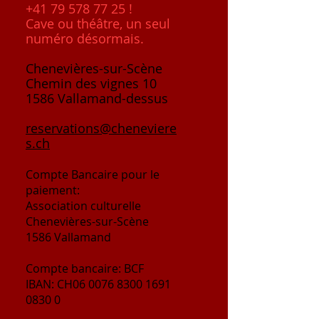
+41 79 578 77 25
!
Cave ou théâtre, un seul
numéro désormais.
Chenevières-sur-Scène
Chemin des vignes 10
1586 Vallamand-dessus
reservations@cheneviere
s.ch
Compte
Bancaire
pour le
paiement:
Association culturelle
Chenevières-sur-Scène
1586 Vallamand
Compte bancaire: BCF
IBAN: CH06
0076 8300 1691
0830 0